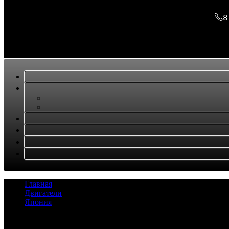
8
Главная
/
Двигатели
/
Япония
/
двигатель на MITSUBISHI FUSO 6D16-1AT
Задать вопрос