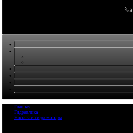
8
Главная
/
Гидравлика
/
Насосы и гидромоторы
/
Насос KATO NK800
Задать вопрос