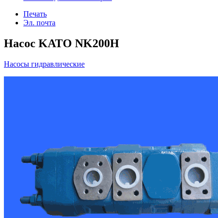
Печать
Эл. почта
Насос KATO NK200H
Насосы гидравлические