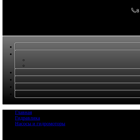
8
Главная
/
Гидравлика
/
Насосы и гидромоторы
/
Насос KATO NK200H
Задать вопрос