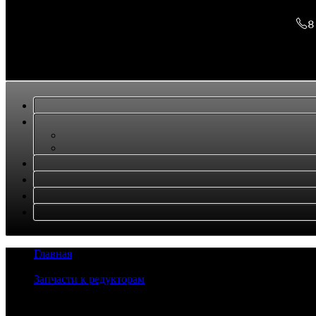
8
Главная
/
Ходовая часть
/
Запчасти к редукторам
/
Коленвал для двигателя 4HF1
Задать вопрос