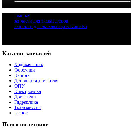
Главная
/
запчасти для экскаваторов
/
Запчасти для экскаваторов Komatsu
/
Редуктор хода Komatsu PC200-8
Задать вопрос
Каталог запчастей
Ходовая часть
Форсунки
Кабины
Детали для двигателя
ОПУ
Электроника
Двигатели
Гидравлика
Трансмиссия
разное
Поиск по технике