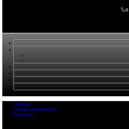
8
Главная
/
Детали для двигателя
/
Блоки двс
/
Блок двигателя Komatsu PC300-7
Задать вопрос