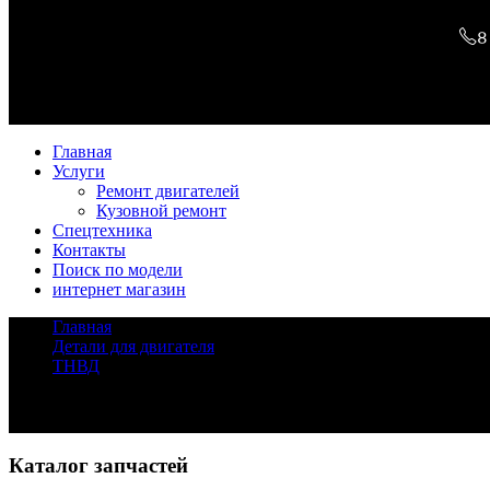
8
Главная
Услуги
Ремонт двигателей
Кузовной ремонт
Спецтехника
Контакты
Поиск по модели
интернет магазин
Главная
/
Детали для двигателя
/
ТНВД
/
ТНВД 6D34T
Задать вопрос
Каталог запчастей