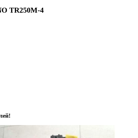
NO TR250M-4
лей!