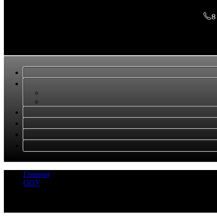
8
Главная
/
ОПУ
/
Опорно поворотный подшипник TADANO TR250M-4
Задать вопрос