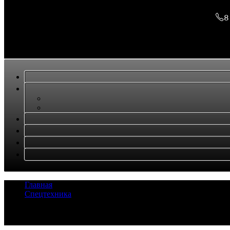
8
Главная
/
Спецтехника
/
Насос KYOKUTOU PHS30603045GN222AAL
Задать вопрос